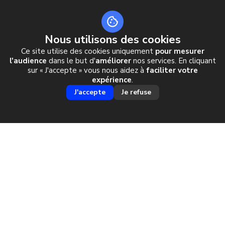
Nous utilisons des cookies
Ce site utilise des cookies uniquement
pour mesurer
l'audience
dans le but d'
améliorer
nos services. En cliquant
sur « J'accepte » vous nous aidez à
faciliter votre
SÉJOUR KAZAKHSTAN
expérience
.
J'accepte
Je refuse
LES MONTAGNES DE L’ALTAÏ
6 JOURS DE SKI
LA NOUVELLE DESTINATION
AVEC L'ESF
RÉALISEZ VOS ENVIES...
Depuis quelques saisons les amateurs d'aventures et de découvertes
arpentent cette magnifique région où se tutoient les cimes enneigées, les