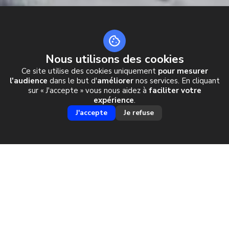
Nous utilisons des cookies
Ce site utilise des cookies uniquement
pour mesurer
FREERIDE SKI &
l'audience
dans le but d'
améliorer
nos services. En cliquant
sur « J'accepte » vous nous aidez à
faciliter votre
SPLITBOARD
expérience
.
J'accepte
Je refuse
EN HAUTE TARENTAISE
LE PLUS GRAND DOMAINE
UN DOMAINE RENOMMÉ
FREERIDE DANS LES ALPES
Cette grande vallée intra alpine, devenue Olympique depuis 1992 est
aussi le jardin du Hors-Piste par excellence. C'est le lieu idéal pour faire