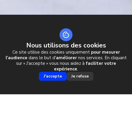
Nous utilisons des cookies
Ce site utilise des cookies uniquement
pour mesurer
l'audience
dans le but d'
améliorer
nos services. En cliquant
sur « J'accepte » vous nous aidez à
faciliter votre
FREERIDE TOUR
expérience
.
J'accepte
Je refuse
DANS LA VALLÉE D'AOSTE
UNE RÉGION AUX PAYSAGES GRANDIOSES
DERRIÈRE NOS FRONTIÈRES
DU HORS-PISTE COMBINÉ AUX MARCHES D'APPROCHES EN
SKI DE RANDONNÉE